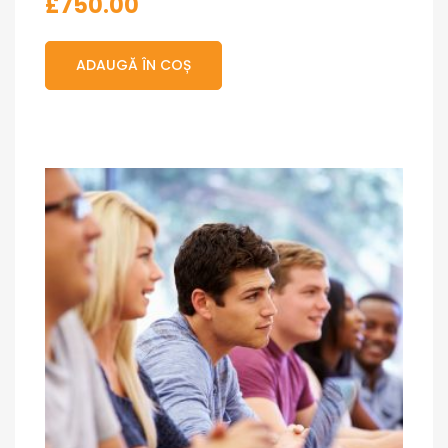
£
750.00
ADAUGĂ ÎN COȘ