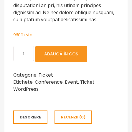
disputationi an pri, his utinam principes
dignissim ad. Ne nec dolore oblique nusquam,
cu luptatum volutpat delicatissimi has.
960 în stoc
Cantitate
ADAUGĂ ÎN COȘ
Personal
Categorie:
Ticket
Etichete:
Conference
,
Event
,
Ticket
,
WordPress
DESCRIERE
RECENZII (0)