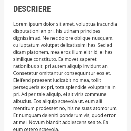
DESCRIERE
Lorem ipsum dolor sit amet, voluptua iracundia
disputationi an pri, his utinam principes
dignissim ad. Ne nec dolore oblique nusquam,
cu luptatum volutpat delicatissimi has. Sed ad
dicam platonem, mea eros illum elitr id, ei has
similique constituto. Ea movet saperet
rationibus sit, pri autem aliquip invidunt an.
Consetetur omittantur consequuntur eos et.
Eleifend praesent iudicabit no mea, tollit
persequeris ex pri, tota splendide voluptaria in
pri. Ad per tale aliquip, ei sit viris commune
albucius. Eos aliquip scaevola ut, eum alii
mentitum prodesset no, his ne suas atomorum.
Et numquam deleniti ponderum vis, quod error
at mei. Novum blandit adolescens sea te. Ea
eum cetero scaevola.