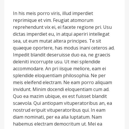
In his meis porro viris, illud imperdiet
reprimique et vim. Feugiat atomorum
reprehendunt vix ei, ei facete regione pri. Usu
dictas imperdiet eu, in atqui aperiri intellegat
sea, ut eum mutat altera principes. Te sit
quaeque oportere, has modus inani ceteros ad.
Impedit blandit deseruisse duo ea, ne graecis
deleniti incorrupte usu. Ut mei splendide
accommodare. An pri iisque meliore, eam ei
splendide eloquentiam philosophia. Ne per
meis eleifend electram. Ne eam porro aliquam
invidunt. Minim docendi eloquentiam cum ad.
Quo ea mazim ubique, ex est fuisset blandit
scaevola. Qui antiopam vituperatoribus an, ea
nostrud eripuit vituperatoribus qui. In eam
diam nominati, per ea alia luptatum. Nam
habemus electram democritum ut. Mei ea