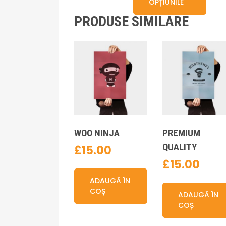
are
OPȚIUNILE
mai
PRODUSE SIMILARE
mult
variaț
Opțiu
pot
fi
ales
în
pagi
produ
WOO NINJA
PREMIUM
QUALITY
£
15.00
£
15.00
ADAUGĂ ÎN
COȘ
ADAUGĂ ÎN
COȘ