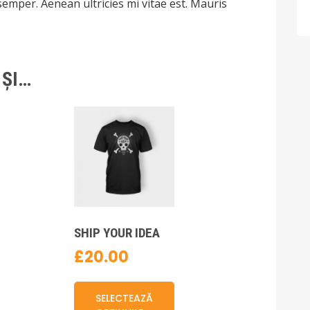
emper. Aenean ultricies mi vitae est. Mauris
 ȘI…
SHIP YOUR IDEA
£
20.00
t
Acest
us
produs
SELECTEAZĂ