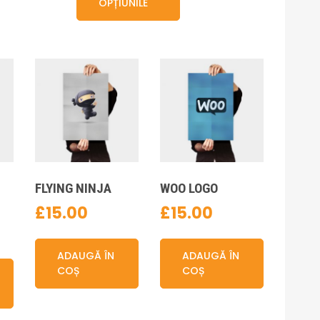
are
OPȚIUNILE
mai
e
multe
ii.
variații.
nile
Opțiunile
pot
fi
e
alese
în
na
pagina
sului.
produsului.
FLYING NINJA
WOO LOGO
£
15.00
£
15.00
ADAUGĂ ÎN
ADAUGĂ ÎN
COȘ
COȘ