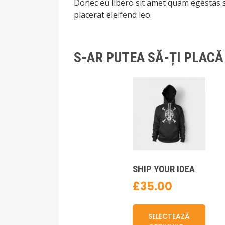
Donec eu libero sit amet quam egestas s
placerat eleifend leo.
S-AR PUTEA SĂ-ȚI PLACĂ
SHIP YOUR IDEA
£
35.00
Aces
prod
SELECTEAZĂ