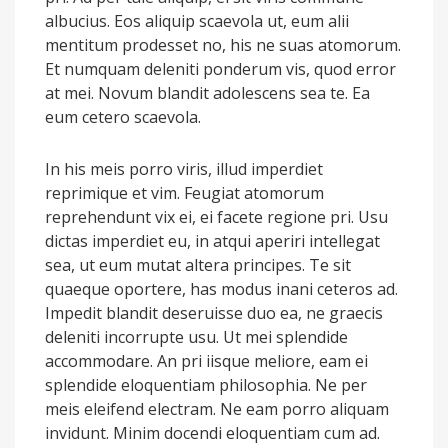
albucius. Eos aliquip scaevola ut, eum alii
mentitum prodesset no, his ne suas atomorum.
Et numquam deleniti ponderum vis, quod error
at mei. Novum blandit adolescens sea te. Ea
eum cetero scaevola.
In his meis porro viris, illud imperdiet
reprimique et vim. Feugiat atomorum
reprehendunt vix ei, ei facete regione pri. Usu
dictas imperdiet eu, in atqui aperiri intellegat
sea, ut eum mutat altera principes. Te sit
quaeque oportere, has modus inani ceteros ad.
Impedit blandit deseruisse duo ea, ne graecis
deleniti incorrupte usu. Ut mei splendide
accommodare. An pri iisque meliore, eam ei
splendide eloquentiam philosophia. Ne per
meis eleifend electram. Ne eam porro aliquam
invidunt. Minim docendi eloquentiam cum ad.