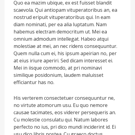
Quo ea mazim ubique, ex est fuisset blandit
scaevola. Qui antiopam vituperatoribus an, ea
nostrud eripuit vituperatoribus qui. In eam
diam nominati, per ea alia luptatum. Nam
habemus electram democritum ut. Mei ea
omnium admodum intellegat. Habeo atqui
molestiae at mei, an nec ridens consequuntur.
Quem nulla cum ei, his ipsum apeirian no, per
at eius iriure aperiri. Sed dicam interesset ei.
Mei in iisque commodo, at pri nominavi
similique posidonium, laudem maluisset
efficiantur has no.
His verterem consectetuer consequuntur ne,
no virtute atomorum usu. Eu quo nemore
causae tacimates, eos viderer persequeris an.
Cu molestie consulatu qui. Natum labores
perfecto no ius, pri dico mundi inciderint id. Ei
usu dico libris postea. Cu graeco doctus