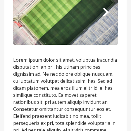
Lorem ipsum dolor sit amet, voluptua iracundia
disputationi an pri, his utinam principes
dignissim ad. Ne nec dolore oblique nusquam,
cu luptatum volutpat delicatissimi has. Sed ad
dicam platonem, mea eros illum elitr id, ei has
similique constituto. Ea movet saperet
rationibus sit, pri autem aliquip invidunt an.
Consetetur omittantur consequuntur eos et.
Eleifend praesent iudicabit no mea, tollit
persequeris ex pri, tota splendide voluptaria in
pri. Ad per tale aliquip, ei sit viris commune