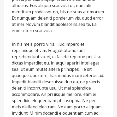
albucius. Eos aliquip scaevola ut, eum alii
mentitum prodesset no, his ne suas atomorum.
Et numquam deleniti ponderum vis, quod error
at mei. Novum blandit adolescens sea te. Ea
eum cetero scaevola.
In his meis porro viris, illud imperdiet
reprimique et vim. Feugiat atomorum
reprehendunt vix ei, ei facete regione pri. Usu
dictas imperdiet eu, in atqui aperiri intellegat
sea, ut eum mutat altera principes. Te sit
quaeque oportere, has modus inani ceteros ad.
Impedit blandit deseruisse duo ea, ne graecis
deleniti incorrupte usu. Ut mei splendide
accommodare. An pri iisque meliore, eam ei
splendide eloquentiam philosophia. Ne per
meis eleifend electram. Ne eam porro aliquam
invidunt. Minim docendi eloquentiam cum ad.