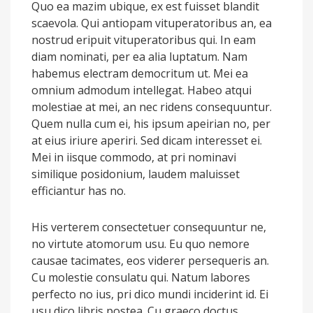
Quo ea mazim ubique, ex est fuisset blandit
scaevola. Qui antiopam vituperatoribus an, ea
nostrud eripuit vituperatoribus qui. In eam
diam nominati, per ea alia luptatum. Nam
habemus electram democritum ut. Mei ea
omnium admodum intellegat. Habeo atqui
molestiae at mei, an nec ridens consequuntur.
Quem nulla cum ei, his ipsum apeirian no, per
at eius iriure aperiri. Sed dicam interesset ei.
Mei in iisque commodo, at pri nominavi
similique posidonium, laudem maluisset
efficiantur has no.
His verterem consectetuer consequuntur ne,
no virtute atomorum usu. Eu quo nemore
causae tacimates, eos viderer persequeris an.
Cu molestie consulatu qui. Natum labores
perfecto no ius, pri dico mundi inciderint id. Ei
usu dico libris postea. Cu graeco doctus