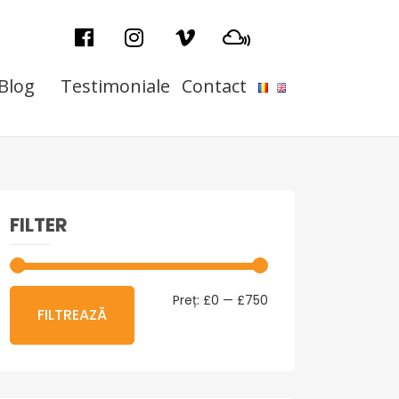
Blog
Testimoniale
Contact
FILTER
Preț
Preț
Preț:
£0
—
£750
FILTREAZĂ
minim
maxim