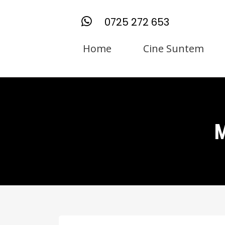
0725 272 653
Home
Cine Suntem
M